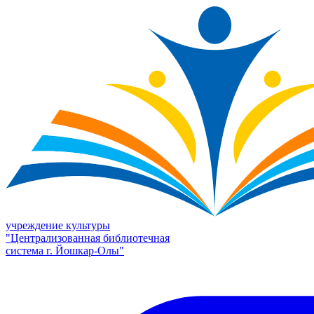
учреждение культуры
"Централизованная библиотечная
система г. Йошкар-Олы"