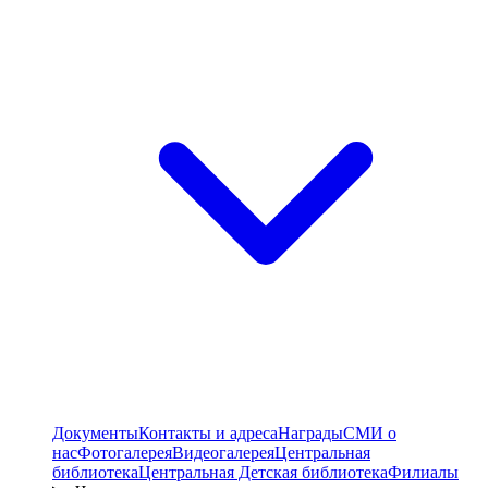
Документы
Контакты и адреса
Награды
СМИ о
нас
Фотогалерея
Видеогалерея
Центральная
библиотека
Центральная Детская библиотека
Филиалы