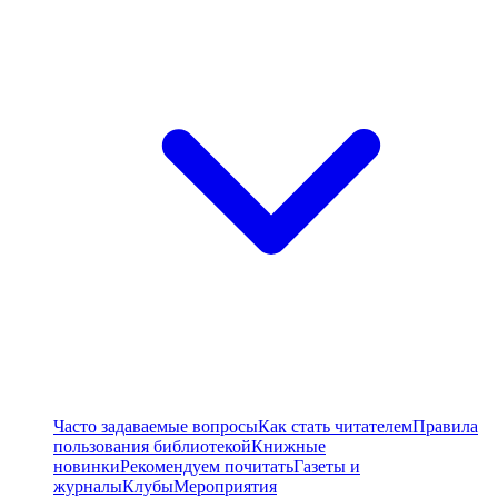
Часто задаваемые вопросы
Как стать читателем
Правила
пользования библиотекой
Книжные
новинки
Рекомендуем почитать
Газеты и
журналы
Клубы
Мероприятия