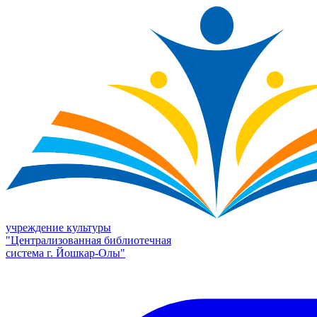
учреждение культуры
"Централизованная библиотечная
система г. Йошкар-Олы"