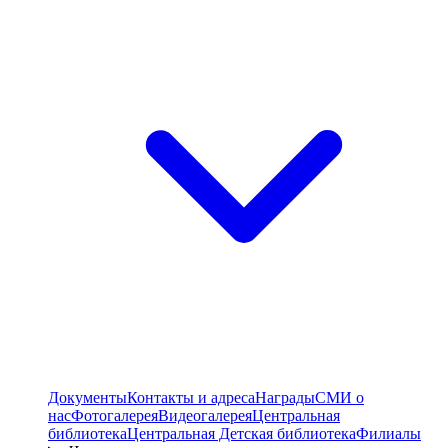
Документы
Контакты и адреса
Награды
СМИ о
нас
Фотогалерея
Видеогалерея
Центральная
библиотека
Центральная Детская библиотека
Филиалы