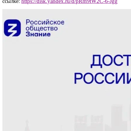
ссылке:
https://disk.yandex.ru/d/
pRm
9
tW
2
C
-6-
Jgg