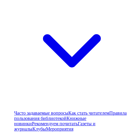
Часто задаваемые вопросы
Как стать читателем
Правила
пользования библиотекой
Книжные
новинки
Рекомендуем почитать
Газеты и
журналы
Клубы
Мероприятия