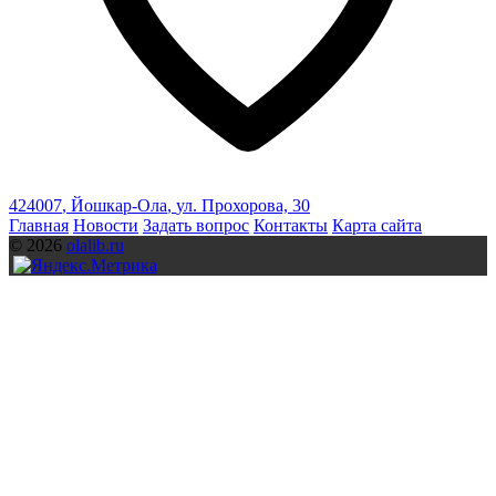
424007
,
Йошкар-Ола
,
ул. Прохорова, 30
Главная
Новости
Задать вопрос
Контакты
Карта сайта
© 2026
olalib.ru