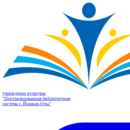
учреждение культуры
"Централизованная библиотечная
система г. Йошкар-Олы"