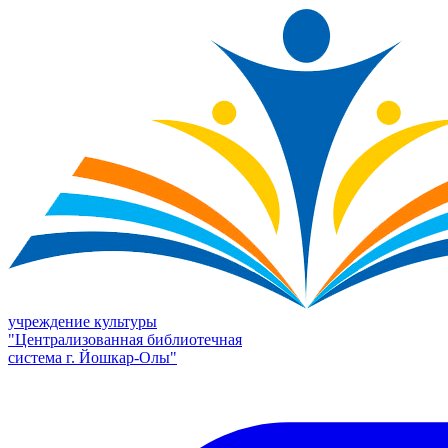
учреждение культуры
"Централизованная библиотечная
система г. Йошкар-Олы"