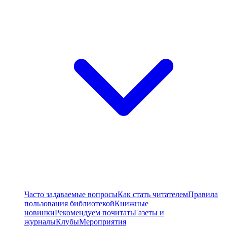
Часто задаваемые вопросы
Как стать читателем
Правила
пользования библиотекой
Книжные
новинки
Рекомендуем почитать
Газеты и
журналы
Клубы
Мероприятия