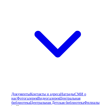
Документы
Контакты и адреса
Награды
СМИ о
нас
Фотогалерея
Видеогалерея
Центральная
библиотека
Центральная Детская библиотека
Филиалы