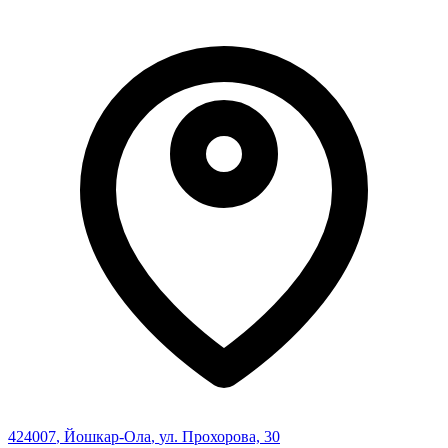
424007
,
Йошкар-Ола
,
ул. Прохорова, 30