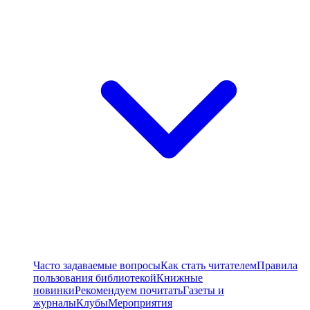
Часто задаваемые вопросы
Как стать читателем
Правила
пользования библиотекой
Книжные
новинки
Рекомендуем почитать
Газеты и
журналы
Клубы
Мероприятия