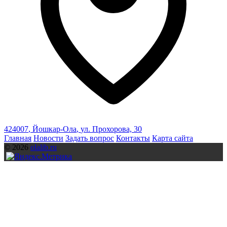
424007
,
Йошкар-Ола
,
ул. Прохорова, 30
Главная
Новости
Задать вопрос
Контакты
Карта сайта
© 2026
olalib.ru