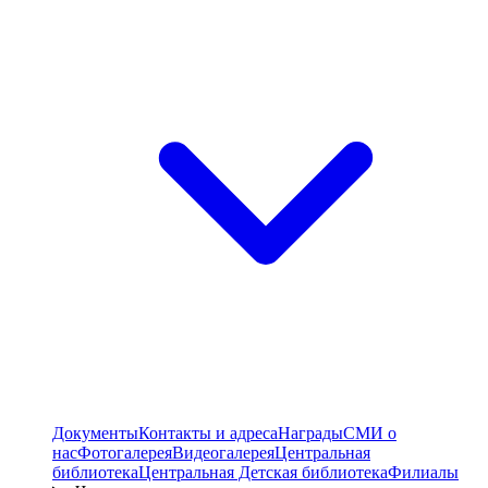
Документы
Контакты и адреса
Награды
СМИ о
нас
Фотогалерея
Видеогалерея
Центральная
библиотека
Центральная Детская библиотека
Филиалы