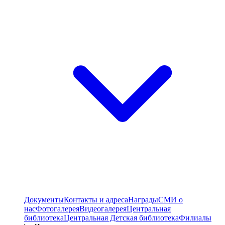
Документы
Контакты и адреса
Награды
СМИ о
нас
Фотогалерея
Видеогалерея
Центральная
библиотека
Центральная Детская библиотека
Филиалы