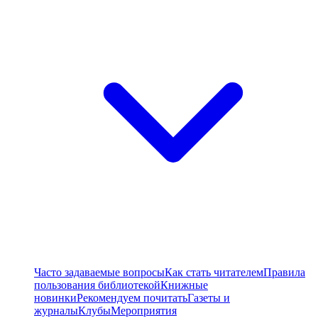
Часто задаваемые вопросы
Как стать читателем
Правила
пользования библиотекой
Книжные
новинки
Рекомендуем почитать
Газеты и
журналы
Клубы
Мероприятия