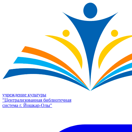
учреждение культуры
"Централизованная библиотечная
система г. Йошкар-Олы"