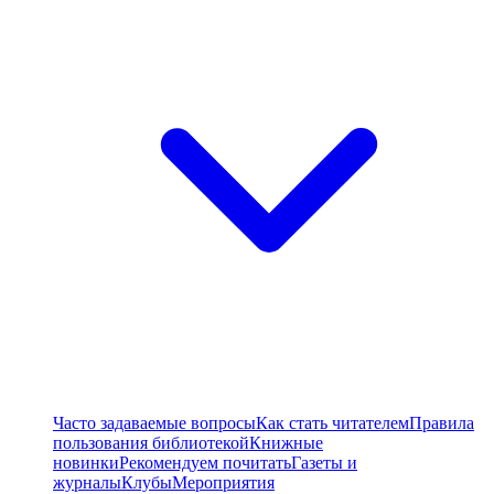
Часто задаваемые вопросы
Как стать читателем
Правила
пользования библиотекой
Книжные
новинки
Рекомендуем почитать
Газеты и
журналы
Клубы
Мероприятия