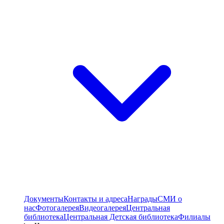
Документы
Контакты и адреса
Награды
СМИ о
нас
Фотогалерея
Видеогалерея
Центральная
библиотека
Центральная Детская библиотека
Филиалы