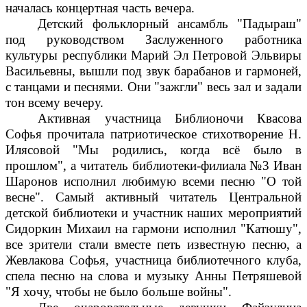
началась концертная часть вечера.
Детский фольклорный ансамбль "Падыраш"
под руководством Заслуженного работника
культуры республики Марий Эл Петровой Эльвиры
Васильевны, вышли под звук барабанов и гармоней,
с танцами и песнями. Они "зажгли" весь зал и задали
тон всему вечеру.
Активная участница Библионочи Квасова
Софья прочитала патриотическое стихотворение Н.
Илясовой "Мы родились, когда всё было в
прошлом", а читатель библиотеки-филиала №3 Иван
Шаронов исполнил любимую всеми песню "О той
весне". Самый активный читатель Центральной
детской библиотеки и участник наших мероприятий
Сидоркин Михаил на гармони исполнил "Катюшу",
все зрители стали вместе петь известную песню, а
Жевлакова Софья, участница библиотечного клуба,
спела песню на слова и музыку Анны Петряшевой
"Я хочу, чтобы не было больше войны".