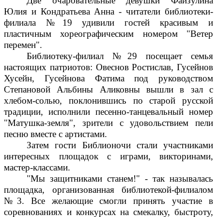
Две очаровательные девушки Файзулина
Юлия и Кондратьева Анна - читатели библиотеки-
филиала №19 удивили гостей красивым и
пластичным хореографическим номером "Ветер
перемен".
Библиотеку-филиал №29 посещает семья
настоящих патриотов: Овеснов Ростислав, Гусейнов
Хусейн, Гусейнова Фатима под руководством
Степановой Альбины Аликовны вышли в зал с
хлебом-солью, поклонившись по старой русской
традиции, исполнили песенно-танцевальный номер
"Матушка-земля", зрители с удовольствием пели
песню вместе с артистами.
Затем гости Библионочи стали участниками
интересных площадок с играми, викторинами,
мастер-классами.
"Мы защитниками станем!" - так называлась
площадка, организованная библиотекой-филиалом
№3. Все желающие смогли принять участие в
соревнованиях и конкурсах на смекалку, быстроту,