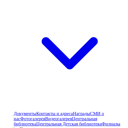
Документы
Контакты и адреса
Награды
СМИ о
нас
Фотогалерея
Видеогалерея
Центральная
библиотека
Центральная Детская библиотека
Филиалы