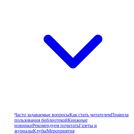
Часто задаваемые вопросы
Как стать читателем
Правила
пользования библиотекой
Книжные
новинки
Рекомендуем почитать
Газеты и
журналы
Клубы
Мероприятия