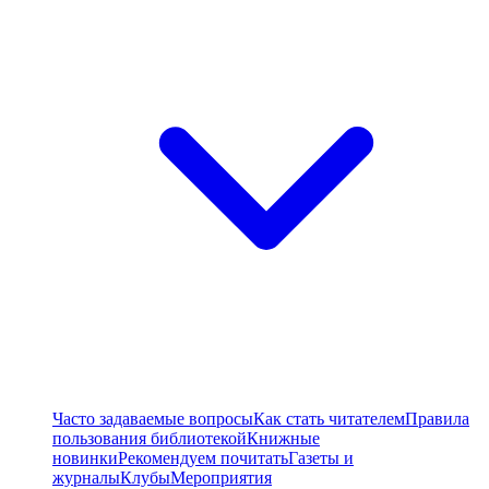
Часто задаваемые вопросы
Как стать читателем
Правила
пользования библиотекой
Книжные
новинки
Рекомендуем почитать
Газеты и
журналы
Клубы
Мероприятия