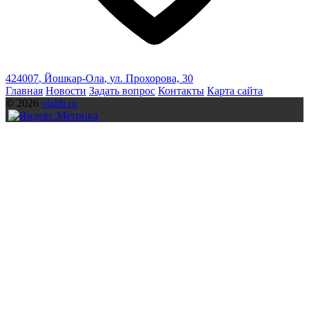
424007
,
Йошкар-Ола
,
ул. Прохорова, 30
Главная
Новости
Задать вопрос
Контакты
Карта сайта
© 2026
olalib.ru