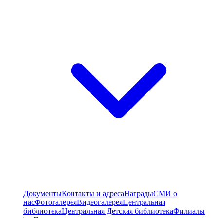
Документы
Контакты и адреса
Награды
СМИ о
нас
Фотогалерея
Видеогалерея
Центральная
библиотека
Центральная Детская библиотека
Филиалы