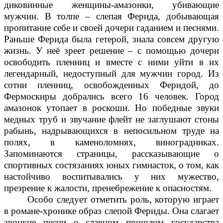
диковинные женщины-амазонки, убивающие
мужчин. В толпе – слепая Ферида, добывающая
пропитание себе и своей дочери гаданием и песнями.
Раньше Ферида была гетерой, знала совсем другую
жизнь. У неё зреет решение – с помощью дочери
освободить пленниц и вместе с ними уйти в их
легендарный, недоступный для мужчин город. Из
сотни пленниц, освобожденных Феридой, до
Фермоскиры добрались всего 16 человек.
Город
амазонок утопает в роскоши. Но победные звуки
медных труб и звучание флейт не заглушают стоны
рабынь, надрывающихся в непосильном труде на
полях, в каменоломнях, виноградниках.
Запоминаются страницы, рассказывающие о
спортивных состязаниях юных гимнасток, о том, как
настойчиво воспитывались у них мужество,
презрение к жалости, пренебрежение к опасностям.
Особо следует отметить роль, которую играет
в романе-хронике образ слепой Фериды. Она слагает
звонкие песни о славном прошлом государства