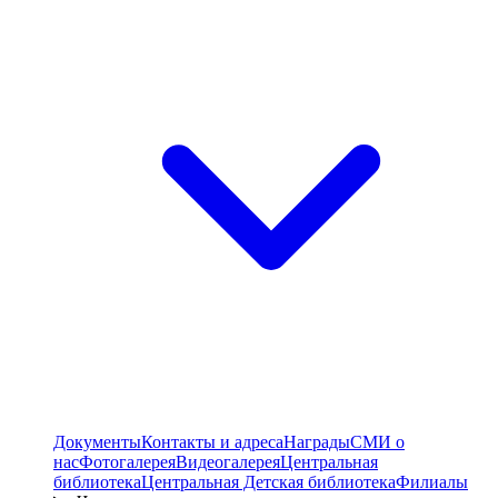
Документы
Контакты и адреса
Награды
СМИ о
нас
Фотогалерея
Видеогалерея
Центральная
библиотека
Центральная Детская библиотека
Филиалы