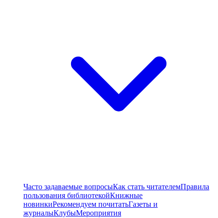
Часто задаваемые вопросы
Как стать читателем
Правила
пользования библиотекой
Книжные
новинки
Рекомендуем почитать
Газеты и
журналы
Клубы
Мероприятия