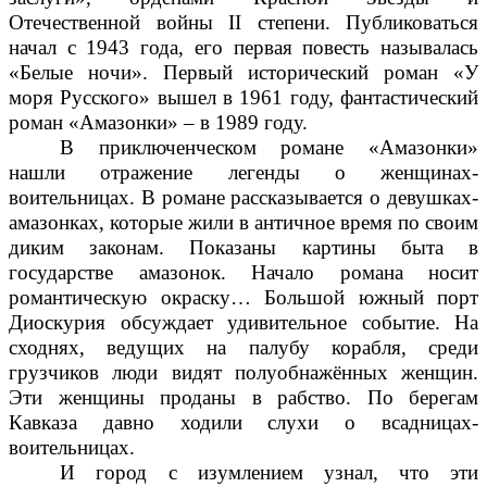
Отечественной войны
II
степени.
Публиковаться
начал с 1943 года, его первая повесть называлась
«Белые ночи». Первый исторический роман «У
моря Русского» вышел в 1961 году, фантастический
роман «Амазонки» – в 1989 году.
В приключенческом романе «Амазонки»
нашли отражение легенды о женщинах-
воительницах. В романе рассказывается о девушках-
амазонках, которые жили в античное время по своим
диким законам. Показаны картины быта в
государстве амазонок.
Начало романа носит
романтическую окраску… Большой южный порт
Диоскурия обсуждает удивительное событие. На
сходнях, ведущих на палубу корабля, среди
грузчиков люди видят полуобнажённых женщин.
Эти женщины проданы в рабство. По берегам
Кавказа давно ходили слухи о всадницах-
воительницах.
И город с изумлением узнал, что эти