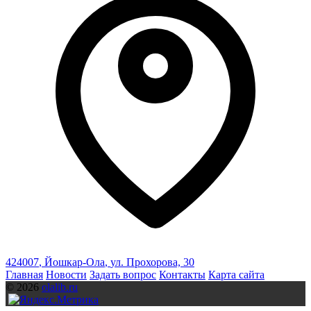
424007
,
Йошкар-Ола
,
ул. Прохорова, 30
Главная
Новости
Задать вопрос
Контакты
Карта сайта
© 2026
olalib.ru