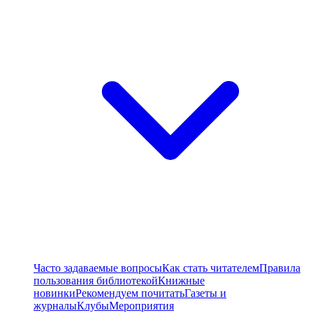
Часто задаваемые вопросы
Как стать читателем
Правила
пользования библиотекой
Книжные
новинки
Рекомендуем почитать
Газеты и
журналы
Клубы
Мероприятия