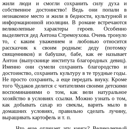
жили люди и смогли сохранить силу духа и
собственное достоинство!
Ведь они попали в
незнакомое место и жили в бедности, культурной и
информационной изоляции.
В романе встречаются
великолепные характеры героев.
Особенно
выделяется дед Антона Стремоухова.
Очень тронуло
то, с каким уважением и любовью относится
рассказчик к своим родным: деду (потомку
священников) и бабушке, бабе, как ее называет
Антон (выпускнице института благородных девиц).
Именно они сумели сохранить благородство и
достоинство, сохранить культуру в те трудные годы.
Не просто сохранить, а еще передать внуку. Кроме
того Чудаков делится с читателями своими детскими
воспоминаниями о том, как вели натуральное
хозяйство в условиях ссылки.
Можно узнать о том,
как добывать сахар из свеклы, варить мыло в
домашних условиях, правильно сделать лучину,
выращивать картофель и т. п.
Что еще отличает эту книгу?
Великолепный