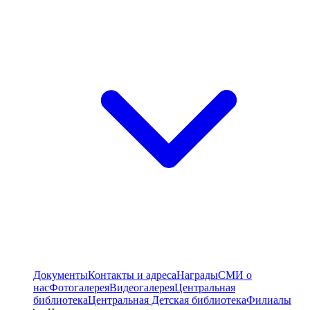
Документы
Контакты и адреса
Награды
СМИ о
нас
Фотогалерея
Видеогалерея
Центральная
библиотека
Центральная Детская библиотека
Филиалы