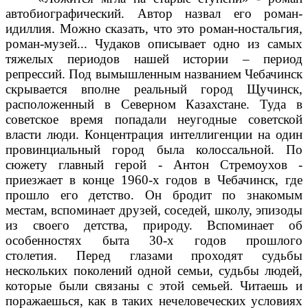
автобиографический.
Автор назвал его роман-
идиллия.
Можно сказать, что это роман-ностальгия,
роман-музей... Чудаков описывает одно из самых
тяжелых периодов нашей истории – период
репрессий. Под вымышленным названием Чебачинск
скрывается вполне реальный город Щучинск,
расположенный в Северном Казахстане.
Туда в
советское время попадали неугодные советской
власти люди. Концентрация интеллигенции на один
провинциальный город была колоссальной.
По
сюжету главный герой - Антон Стремоухов -
приезжает в конце 1960-х годов в Чебачинск, где
прошло его детство. Он бродит по знакомым
местам, вспоминает друзей, соседей, школу, эпизоды
из своего детства, природу.
Вспоминает об
особенностях быта 30-х годов прошлого
столетия.
Перед глазами проходят судьбы
нескольких поколений одной семьи, судьбы людей,
которые были связаны с этой семьей. Читаешь и
поражаешься, как в таких нечеловеческих условиях