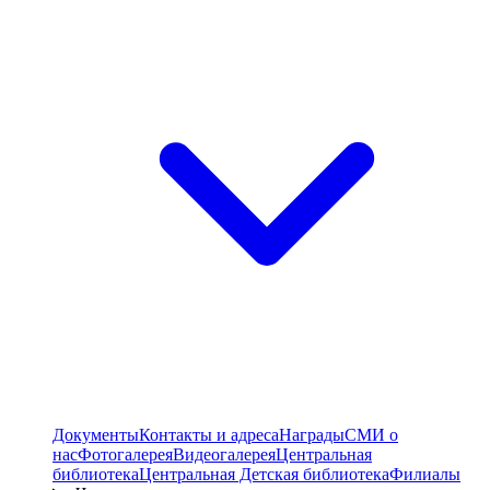
Документы
Контакты и адреса
Награды
СМИ о
нас
Фотогалерея
Видеогалерея
Центральная
библиотека
Центральная Детская библиотека
Филиалы