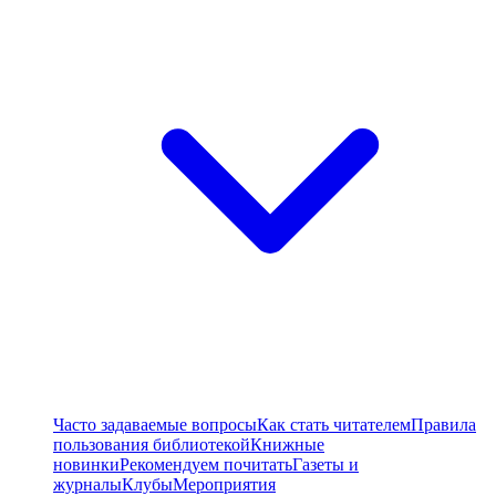
Часто задаваемые вопросы
Как стать читателем
Правила
пользования библиотекой
Книжные
новинки
Рекомендуем почитать
Газеты и
журналы
Клубы
Мероприятия