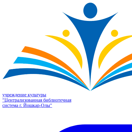
учреждение культуры
"Централизованная библиотечная
система г. Йошкар-Олы"