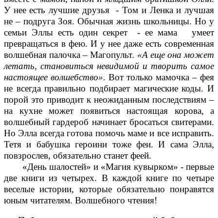
У нее есть лучшие друзья - Том и Ленка и лучшая
не – подруга Зоя. Обычная жизнь школьницы. Но у
семьи Эллы есть один секрет - ее мама умеет
превращаться в фею. И у нее даже есть современная
волшебная палочка – Магопульт.
«А еще она может
летать, становиться невидимой и творить самое
настоящее волшебство».
Вот только мамочка – фея
не всегда правильно подбирает магические коды. И
порой это приводит к неожиданным последствиям –
на кухне может появиться настоящая корова, а
волшебный гардероб начинает бросаться свитерами.
Но Элла всегда готова помочь маме и все исправить.
Тетя и бабушка героини тоже феи. И сама Элла,
повзрослев, обязательно станет феей.
«День шалостей» и «Магия кувырком» - первые
две книги из четырех. В каждой книге по четыре
веселые истории, которые обязательно понравятся
юным читателям. Волшебного чтения!