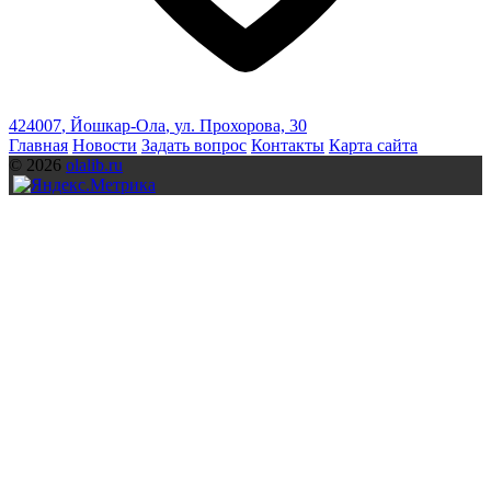
424007
,
Йошкар-Ола
,
ул. Прохорова, 30
Главная
Новости
Задать вопрос
Контакты
Карта сайта
© 2026
olalib.ru