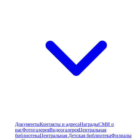
Документы
Контакты и адреса
Награды
СМИ о
нас
Фотогалерея
Видеогалерея
Центральная
библиотека
Центральная Детская библиотека
Филиалы