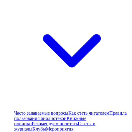
Часто задаваемые вопросы
Как стать читателем
Правила
пользования библиотекой
Книжные
новинки
Рекомендуем почитать
Газеты и
журналы
Клубы
Мероприятия