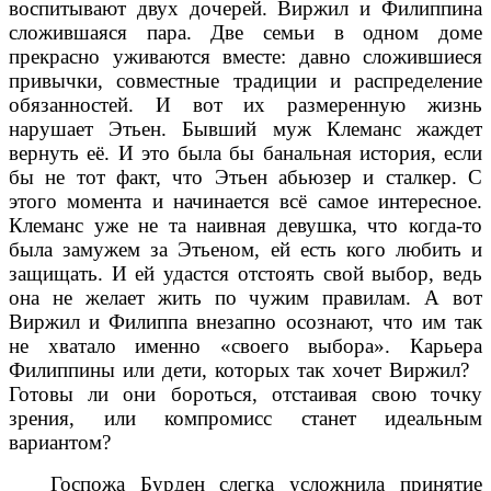
воспитывают двух дочерей. Виржил и Филиппина
сложившаяся пара. Две семьи в одном доме
прекрасно уживаются вместе: давно сложившиеся
привычки, совместные традиции и распределение
обязанностей. И вот их размеренную жизнь
нарушает Этьен. Бывший муж Клеманс жаждет
вернуть её. И это была бы банальная история, если
бы не тот факт, что Этьен абьюзер и сталкер. С
этого момента и начинается всё самое интересное.
Клеманс уже не та наивная девушка, что когда-то
была замужем за Этьеном, ей есть кого любить и
защищать. И ей удастся отстоять свой выбор, ведь
она не желает жить по чужим правилам. А вот
Виржил и Филиппа внезапно осознают, что им так
не хватало именно «своего выбора». Карьера
Филиппины или дети, которых так хочет Виржил?
Готовы ли они бороться, отстаивая свою точку
зрения, или компромисс станет идеальным
вариантом?
Госпожа Бурден слегка усложнила принятие