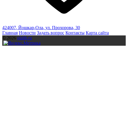
424007
,
Йошкар-Ола
,
ул. Прохорова, 30
Главная
Новости
Задать вопрос
Контакты
Карта сайта
© 2026
olalib.ru