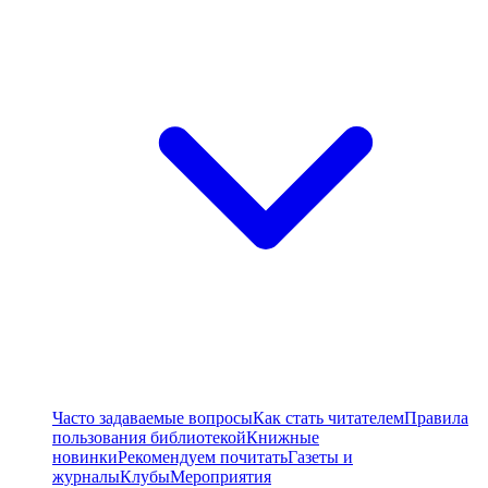
Часто задаваемые вопросы
Как стать читателем
Правила
пользования библиотекой
Книжные
новинки
Рекомендуем почитать
Газеты и
журналы
Клубы
Мероприятия