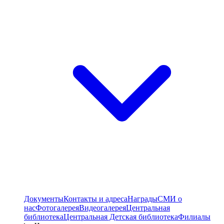
Документы
Контакты и адреса
Награды
СМИ о
нас
Фотогалерея
Видеогалерея
Центральная
библиотека
Центральная Детская библиотека
Филиалы