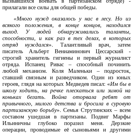
вызвавшихся воевать в партизанском отряде) -
прилагали все силы для общей победы.
«Много нужд оказалось у нас в лесу. Но из
всякого положения, в конце концов, находился
выход. У людей обнаруживались таланты,
способности, и как раз в тех делах, в которых
отряд нуждался
». Талантливый врач, затем
писатель Альберт Вениаминович Цессарский -
строгий хранитель гигиены и первый журналист
отряда. Испанец Ривас – способный починить
любой механизм. Коля Маленьки – подросток,
ставший связным и разведчиком. Один из юных
героев, глядя на которых Медведев писал: «
Им бы в
школу ходить, на речке плескаться или зимой на
коньках бегать. Война оторвала ребят от
привычного, милого детства и бросила в суровую
партизанскую борьбу
». Семья Струтинских – всем
составом ушедшая в партизаны. Подвиг Марфы
Ильиничны глубоко поразил меня. Дерзкие
операции, проводимые её сыновьями и другими