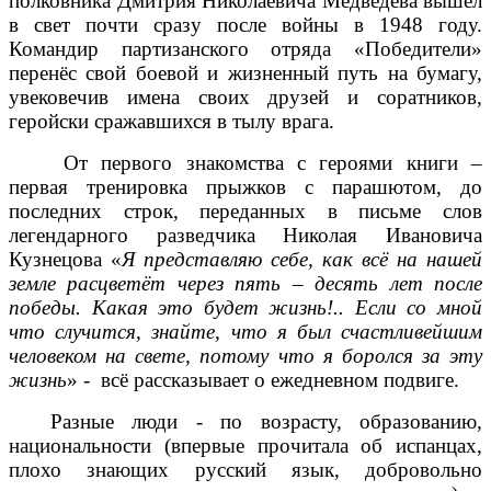
полковника Дмитрия Николаевича Медведева вышел
в свет почти сразу после войны в 1948 году.
Командир партизанского отряда «Победители»
перенёс свой боевой и жизненный путь на бумагу,
увековечив имена своих друзей и соратников,
геройски сражавшихся в тылу врага.
От первого знакомства с героями книги –
первая тренировка прыжков с парашютом, до
последних строк, переданных в письме слов
легендарного разведчика Николая Ивановича
Кузнецова «
Я представляю себе, как всё на нашей
земле расцветёт через пять – десять лет после
победы. Какая это будет жизнь!.. Если со мной
что случится, знайте, что я был счастливейшим
человеком на свете, потому что я боролся за эту
жизнь
» - всё рассказывает о ежедневном подвиге.
Разные люди - по возрасту, образованию,
национальности (впервые прочитала об испанцах,
плохо знающих русский язык, добровольно