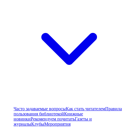
Часто задаваемые вопросы
Как стать читателем
Правила
пользования библиотекой
Книжные
новинки
Рекомендуем почитать
Газеты и
журналы
Клубы
Мероприятия