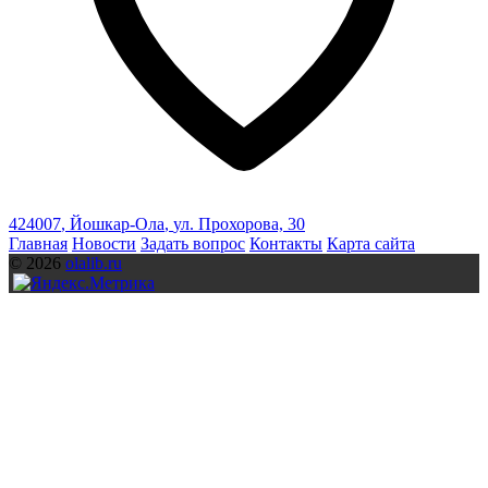
424007
,
Йошкар-Ола
,
ул. Прохорова, 30
Главная
Новости
Задать вопрос
Контакты
Карта сайта
© 2026
olalib.ru