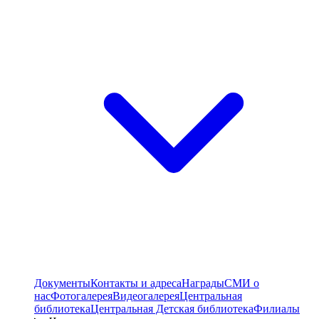
Документы
Контакты и адреса
Награды
СМИ о
нас
Фотогалерея
Видеогалерея
Центральная
библиотека
Центральная Детская библиотека
Филиалы