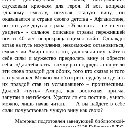
спусковым крючком для героя. И вот, вопреки
здравому смыслу, искупая старую вину, он
оказывается в стране своего детства - Афганистане,
но это уже другая страна. «Услышать – не то что
увидеть» - сильное описание страны пережившей
почти 40 лет непрекращающихся войн. Однажды
встав на путь искупления, невозможно остановиться,
сможет ли Амир понять это, удастся ли ему найти в
себе силы и мужество преодолеть вину и обрести
себя. «Для тебя хоть тысячу раз подряд» - станут ли
эти слова правдой для обоих, того кто сказал и того
кто услышал. Можно ли обхитрить судьбу и сделать
их правдой став из услышавшего – произнёсшим.
Долгий «путь» Амира, как восточная притча,
запутан и неизбежен. Удастся ли его постичь, узнать
можно, лишь начав читать. А вы найдёте в себе
силы почувствовать чужую вину как свою?
Материал подготовлен заведующей библиотекой-
филиалом №28 Гайдуковой Т.С.