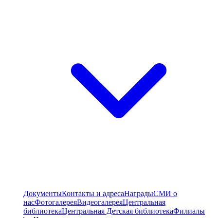
Документы
Контакты и адреса
Награды
СМИ о
нас
Фотогалерея
Видеогалерея
Центральная
библиотека
Центральная Детская библиотека
Филиалы