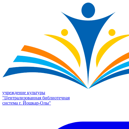
учреждение культуры
"Централизованная библиотечная
система г. Йошкар-Олы"