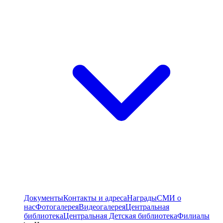
Документы
Контакты и адреса
Награды
СМИ о
нас
Фотогалерея
Видеогалерея
Центральная
библиотека
Центральная Детская библиотека
Филиалы