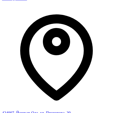
424007
,
Йошкар-Ола
,
ул. Прохорова, 30