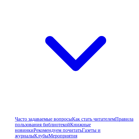
Часто задаваемые вопросы
Как стать читателем
Правила
пользования библиотекой
Книжные
новинки
Рекомендуем почитать
Газеты и
журналы
Клубы
Мероприятия