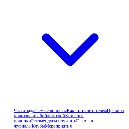
Часто задаваемые вопросы
Как стать читателем
Правила
пользования библиотекой
Книжные
новинки
Рекомендуем почитать
Газеты и
журналы
Клубы
Мероприятия