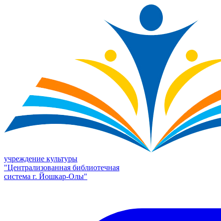
учреждение культуры
"Централизованная библиотечная
система г. Йошкар-Олы"