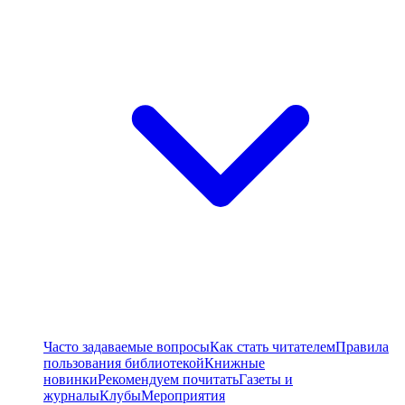
Часто задаваемые вопросы
Как стать читателем
Правила
пользования библиотекой
Книжные
новинки
Рекомендуем почитать
Газеты и
журналы
Клубы
Мероприятия