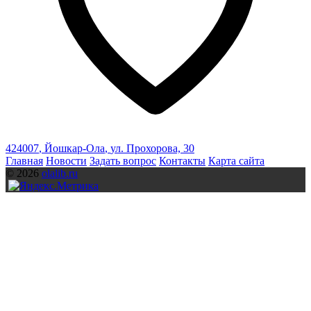
424007
,
Йошкар-Ола
,
ул. Прохорова, 30
Главная
Новости
Задать вопрос
Контакты
Карта сайта
© 2026
olalib.ru