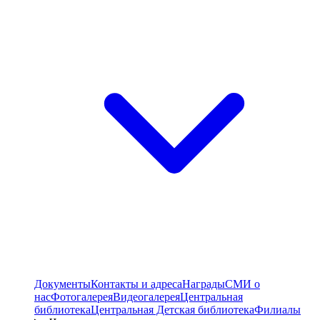
Документы
Контакты и адреса
Награды
СМИ о
нас
Фотогалерея
Видеогалерея
Центральная
библиотека
Центральная Детская библиотека
Филиалы