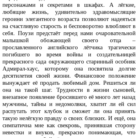
персонажами и секретами в шкафах. А лёгкие,
любящие жизнь, удивительно здравомыслящие
героини элегантного возраста позволяют надеяться
на счастливую старость и бесповоротно влюбляют в
себя. Поузи предстаёт перед нами очаровательной
малышкой обожающей своего отца –
прославленного английского лётчика трагически
погибшего во время войны и создательницей
прекрасного сада окружающего старинный особняк
Адмирал-хаус, которому она посвятила долгие
десятилетия своей жизни. Финансовое положение
вынуждает её продать любимый дом. Решиться ли
она на такой шаг. Трудности в жизни сыновей,
внезапное появление бросившего её много лет назад
мужчины, тайны и недомолвки, хватит ли ей сил
распутать этот клубок и сможет ли она принять
такую нелёгкую правду о своих близких. И ещё, она
симпатична мне как свекровь, принявшая сторону
невестки и внуков, прекрасно понимающая, что