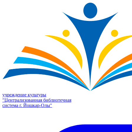
учреждение культуры
"Централизованная библиотечная
система г. Йошкар-Олы"