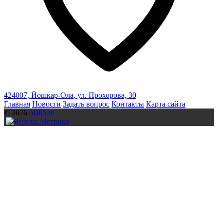
424007
,
Йошкар-Ола
,
ул. Прохорова, 30
Главная
Новости
Задать вопрос
Контакты
Карта сайта
© 2026
olalib.ru