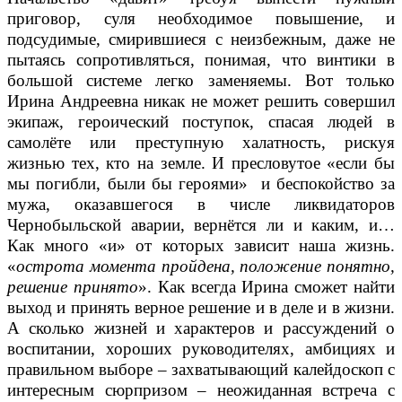
приговор, суля необходимое повышение, и
подсудимые, смирившиеся с неизбежным, даже не
пытаясь сопротивляться, понимая, что винтики в
большой системе легко заменяемы. Вот только
Ирина Андреевна никак не может решить совершил
экипаж, героический поступок, спасая людей в
самолёте или преступную халатность, рискуя
жизнью тех, кто на земле. И пресловутое «если бы
мы погибли, были бы героями» и беспокойство за
мужа, оказавшегося в числе ликвидаторов
Чернобыльской аварии, вернётся ли и каким, и…
Как много «и» от которых зависит наша жизнь.
«
острота момента пройдена, положение понятно,
решение принято
». Как всегда Ирина сможет найти
выход и принять верное решение и в деле и в жизни.
А сколько жизней и характеров и рассуждений о
воспитании, хороших руководителях, амбициях и
правильном выборе – захватывающий калейдоскоп с
интересным сюрпризом – неожиданная встреча с