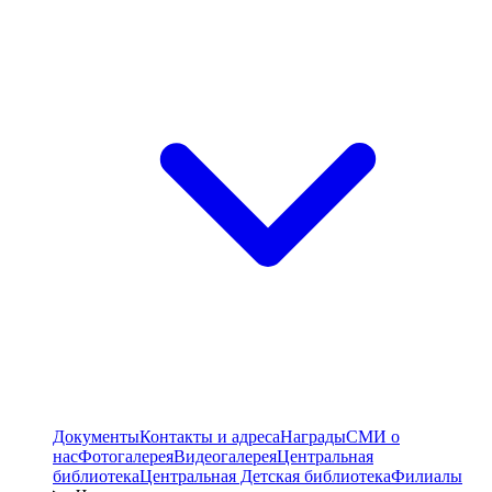
Документы
Контакты и адреса
Награды
СМИ о
нас
Фотогалерея
Видеогалерея
Центральная
библиотека
Центральная Детская библиотека
Филиалы