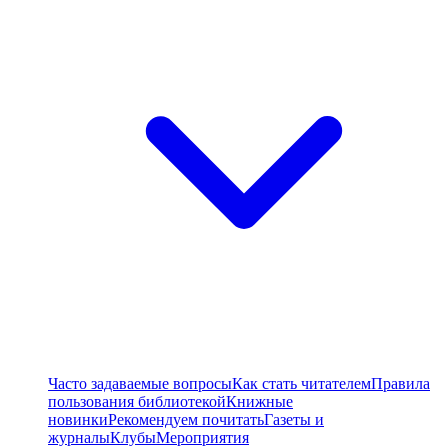
Часто задаваемые вопросы
Как стать читателем
Правила
пользования библиотекой
Книжные
новинки
Рекомендуем почитать
Газеты и
журналы
Клубы
Мероприятия