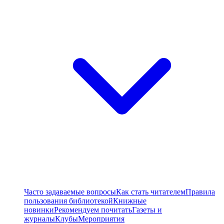
Часто задаваемые вопросы
Как стать читателем
Правила
пользования библиотекой
Книжные
новинки
Рекомендуем почитать
Газеты и
журналы
Клубы
Мероприятия