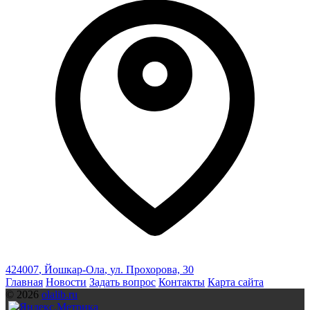
424007
,
Йошкар-Ола
,
ул. Прохорова, 30
Главная
Новости
Задать вопрос
Контакты
Карта сайта
© 2026
olalib.ru