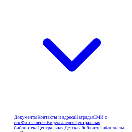
Документы
Контакты и адреса
Награды
СМИ о
нас
Фотогалерея
Видеогалерея
Центральная
библиотека
Центральная Детская библиотека
Филиалы