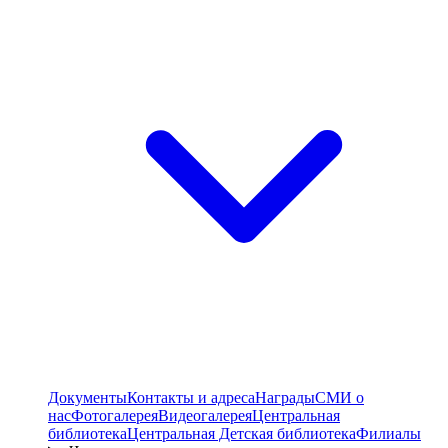
Документы
Контакты и адреса
Награды
СМИ о
нас
Фотогалерея
Видеогалерея
Центральная
библиотека
Центральная Детская библиотека
Филиалы