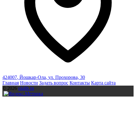
424007
,
Йошкар-Ола
,
ул. Прохорова, 30
Главная
Новости
Задать вопрос
Контакты
Карта сайта
© 2026
olalib.ru