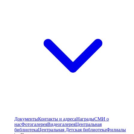
Документы
Контакты и адреса
Награды
СМИ о
нас
Фотогалерея
Видеогалерея
Центральная
библиотека
Центральная Детская библиотека
Филиалы