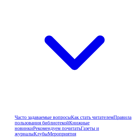
Часто задаваемые вопросы
Как стать читателем
Правила
пользования библиотекой
Книжные
новинки
Рекомендуем почитать
Газеты и
журналы
Клубы
Мероприятия