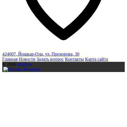
424007
,
Йошкар-Ола
,
ул. Прохорова, 30
Главная
Новости
Задать вопрос
Контакты
Карта сайта
© 2026
olalib.ru