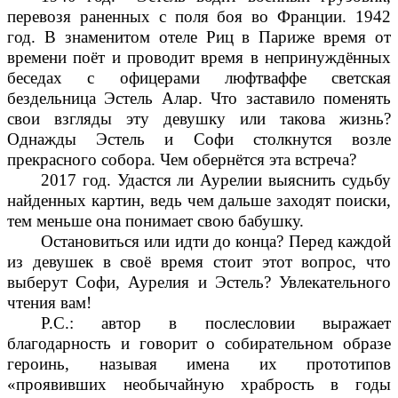
перевозя раненных с поля боя во Франции. 1942
год. В знаменитом отеле Риц в Париже время от
времени поёт и проводит время в непринуждённых
беседах с офицерами люфтваффе светская
бездельница Эстель Алар. Что заставило поменять
свои взгляды эту девушку или такова жизнь?
Однажды Эстель и Софи столкнутся возле
прекрасного собора. Чем обернётся эта встреча?
2017 год. Удастся ли Аурелии выяснить судьбу
найденных картин, ведь чем дальше заходят поиски,
тем меньше она понимает свою бабушку.
Остановиться или идти до конца? Перед каждой
из девушек в своё время стоит этот вопрос, что
выберут Софи, Аурелия и Эстель? Увлекательного
чтения вам!
Р.С.: автор в послесловии выражает
благодарность и говорит о собирательном образе
героинь, называя имена их прототипов
«проявивших необычайную храбрость в годы