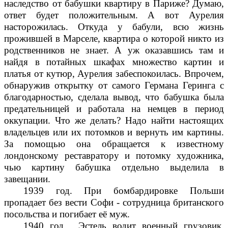
наследство от бабушки квартиру в Париже? Думаю,
ответ будет положительным. А вот Аурелия
насторожилась. Откуда у бабули, всю жизнь
прожившей в Марселе, квартира о которой никто из
родственников не знает. А уж оказавшись там и
найдя в потайных шкафах множество картин и
платья от кутюр, Аурелия забеспокоилась. Впрочем,
обнаружив открытку от самого Германа Геринга с
благодарностью, сделала вывод, что бабушка была
предательницей и работала на немцев в период
оккупации. Что же делать? Надо найти настоящих
владельцев или их потомков и вернуть им картины.
За помощью она обращается к известному
лондонскому реставратору и потомку художника,
чью картину бабушка отдельно выделила в
завещании.
1939 год. При бомбардировке Польши
пропадает без вести Софи - сотрудница британского
посольства и погибает её муж.
1940 год. Эстель водит военный грузовик,