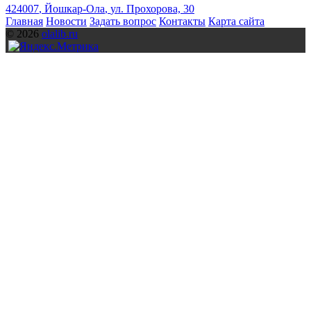
424007
,
Йошкар-Ола
,
ул. Прохорова, 30
Главная
Новости
Задать вопрос
Контакты
Карта сайта
© 2026
olalib.ru