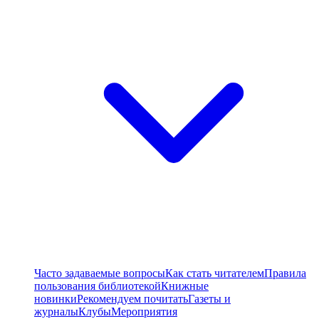
Часто задаваемые вопросы
Как стать читателем
Правила
пользования библиотекой
Книжные
новинки
Рекомендуем почитать
Газеты и
журналы
Клубы
Мероприятия