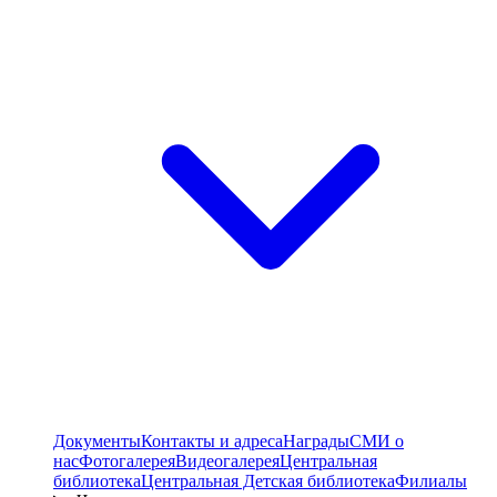
Документы
Контакты и адреса
Награды
СМИ о
нас
Фотогалерея
Видеогалерея
Центральная
библиотека
Центральная Детская библиотека
Филиалы