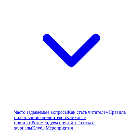
Часто задаваемые вопросы
Как стать читателем
Правила
пользования библиотекой
Книжные
новинки
Рекомендуем почитать
Газеты и
журналы
Клубы
Мероприятия