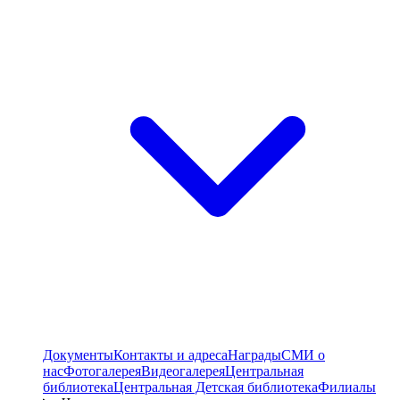
Документы
Контакты и адреса
Награды
СМИ о
нас
Фотогалерея
Видеогалерея
Центральная
библиотека
Центральная Детская библиотека
Филиалы