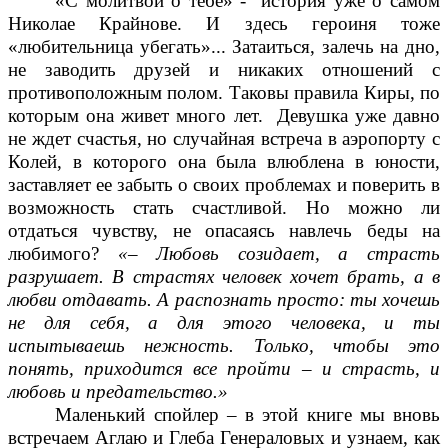
«С молитвой о тебе» - история уже о самом
Николае Крайнове. И здесь героиня тоже
«любительница убегать»... Затаиться, залечь на дно,
не заводить друзей и никаких отношений с
противоположным полом. Таковы правила Киры, по
которым она живет много лет. Девушка уже давно
не ждет счастья, но случайная встреча в аэропорту с
Колей, в которого она была влюблена в юности,
заставляет ее забыть о своих проблемах и поверить в
возможность стать счастливой. Но можно ли
отдаться чувству, не опасаясь навлечь беды на
любимого?
«
– Любовь созидает, а страсть
разрушает. В страстях человек хочет брать, а в
любви отдавать. А распознать просто: ты хочешь
не для себя, а для этого человека, и ты
испытываешь нежность. Только, чтобы это
понять, приходится все пройти – и страсть, и
любовь и предательство.»
Маленький спойлер – в этой книге мы вновь
встречаем Аглаю и Глеба Генераловых и узнаем, как