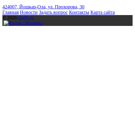
424007
,
Йошкар-Ола
,
ул. Прохорова, 30
Главная
Новости
Задать вопрос
Контакты
Карта сайта
© 2026
olalib.ru