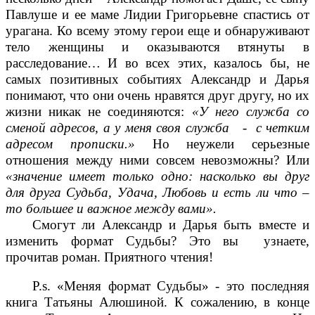
Павлуше и ее маме Лидии Григорьевне спастись от
урагана. Ко всему этому герои еще и обнаруживают
тело женщины и оказываются втянуты в
расследование… И во всех этих, казалось бы, не
самых позитивных событиях Александр и Дарья
понимают, что они очень нравятся друг другу, но их
жизни никак не соединяются:
«У него служба со
сменой адресов, а у меня своя служба - с четким
адресом прописки.»
Но неужели серьезные
отношения между ними совсем невозможны? Или
«значение имеет только одно: насколько вы друг
для друга Судьба, Удача, Любовь и есть ли что –
то большее и важное между вами».
Смогут ли Александр и Дарья быть вместе и
изменить формат Судьбы? Это вы узнаете,
прочитав роман. Приятного чтения!
P
.
s
. «Меняя формат Судьбы» - это последняя
книга Татьяны Алюшиной. К сожалению, в конце