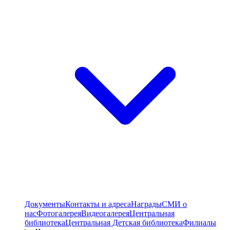
Документы
Контакты и адреса
Награды
СМИ о
нас
Фотогалерея
Видеогалерея
Центральная
библиотека
Центральная Детская библиотека
Филиалы