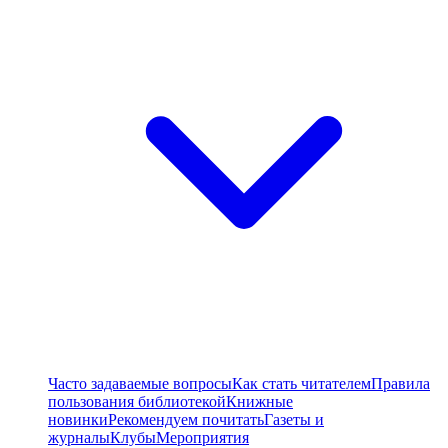
Часто задаваемые вопросы
Как стать читателем
Правила
пользования библиотекой
Книжные
новинки
Рекомендуем почитать
Газеты и
журналы
Клубы
Мероприятия