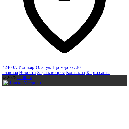
424007
,
Йошкар-Ола
,
ул. Прохорова, 30
Главная
Новости
Задать вопрос
Контакты
Карта сайта
© 2026
olalib.ru