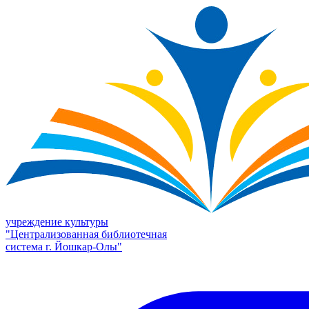
учреждение культуры
"Централизованная библиотечная
система г. Йошкар-Олы"