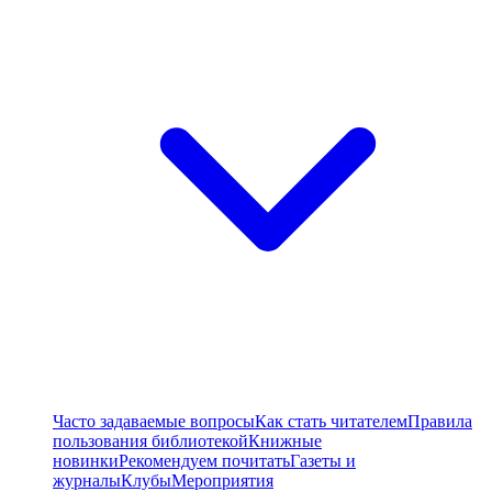
Часто задаваемые вопросы
Как стать читателем
Правила
пользования библиотекой
Книжные
новинки
Рекомендуем почитать
Газеты и
журналы
Клубы
Мероприятия