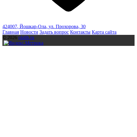
424007
,
Йошкар-Ола
,
ул. Прохорова, 30
Главная
Новости
Задать вопрос
Контакты
Карта сайта
© 2026
olalib.ru