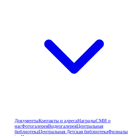
Документы
Контакты и адреса
Награды
СМИ о
нас
Фотогалерея
Видеогалерея
Центральная
библиотека
Центральная Детская библиотека
Филиалы