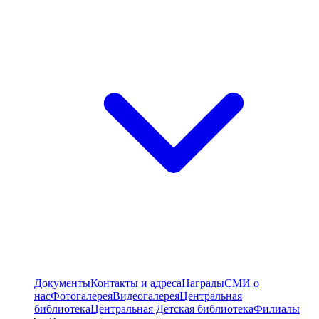
Документы
Контакты и адреса
Награды
СМИ о
нас
Фотогалерея
Видеогалерея
Центральная
библиотека
Центральная Детская библиотека
Филиалы