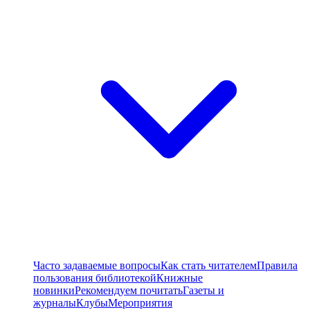
Часто задаваемые вопросы
Как стать читателем
Правила
пользования библиотекой
Книжные
новинки
Рекомендуем почитать
Газеты и
журналы
Клубы
Мероприятия