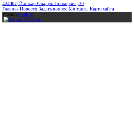
424007
,
Йошкар-Ола
,
ул. Прохорова, 30
Главная
Новости
Задать вопрос
Контакты
Карта сайта
© 2026
olalib.ru