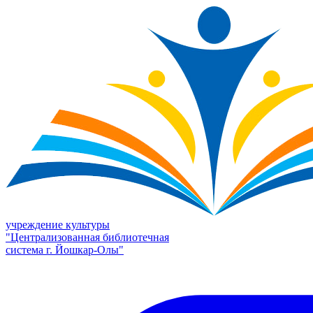
учреждение культуры
"Централизованная библиотечная
система г. Йошкар-Олы"