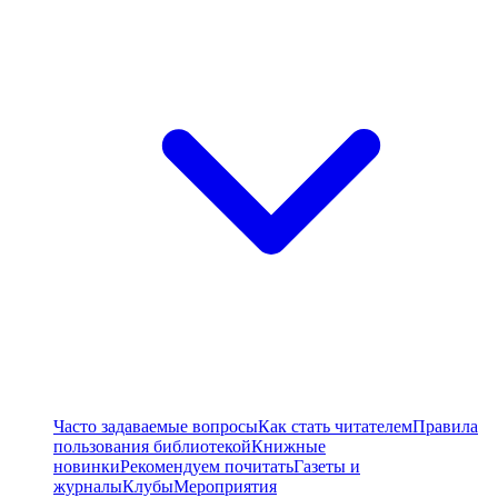
Часто задаваемые вопросы
Как стать читателем
Правила
пользования библиотекой
Книжные
новинки
Рекомендуем почитать
Газеты и
журналы
Клубы
Мероприятия