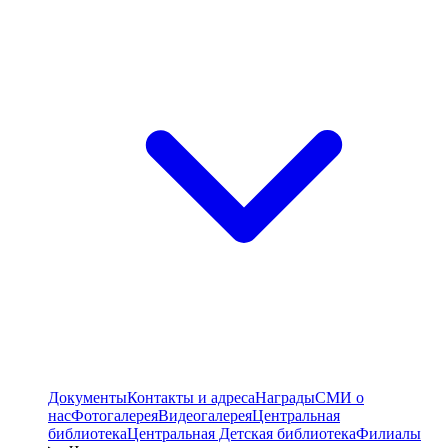
Документы
Контакты и адреса
Награды
СМИ о
нас
Фотогалерея
Видеогалерея
Центральная
библиотека
Центральная Детская библиотека
Филиалы