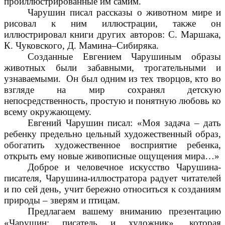
проиллюстрированные им самим.
Чарушин писал рассказы о животном мире и
рисовал к ним иллюстрации, также он
иллюстрировал книги других авторов: С. Маршака,
К. Чуковского, Д. Мамина–Сибиряка.
Созданные Евгением Чарушиным образы
животных были забавными, трогательными и
узнаваемыми. Он был одним из тех творцов, кто во
взгляде на мир сохранял детскую
непосредственность, простую и понятную любовь ко
всему окружающему.
Евгений Чарушин писал: «Моя задача – дать
ребенку предельно цельный художественный образ,
обогатить художественное восприятие ребенка,
открыть ему новые живописные ощущения мира…»
Доброе и человечное искусство Чарушина-
писателя, Чарушина-иллюстратора радует читателей
и по сей день, учит бережно относиться к созданиям
природы – зверям и птицам.
Предлагаем вашему вниманию презентацию
«Чарушин: писатель и художник», которая