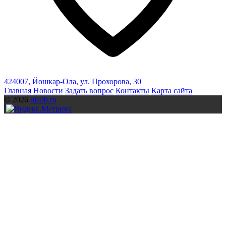
424007
,
Йошкар-Ола
,
ул. Прохорова, 30
Главная
Новости
Задать вопрос
Контакты
Карта сайта
© 2026
olalib.ru