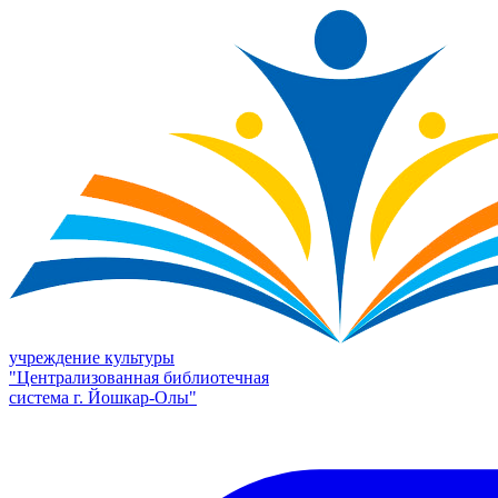
учреждение культуры
"Централизованная библиотечная
система г. Йошкар-Олы"