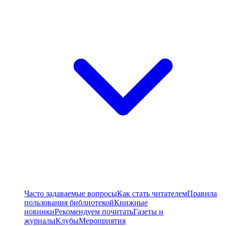
Часто задаваемые вопросы
Как стать читателем
Правила
пользования библиотекой
Книжные
новинки
Рекомендуем почитать
Газеты и
журналы
Клубы
Мероприятия