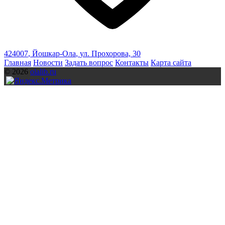
424007
,
Йошкар-Ола
,
ул. Прохорова, 30
Главная
Новости
Задать вопрос
Контакты
Карта сайта
© 2026
olalib.ru