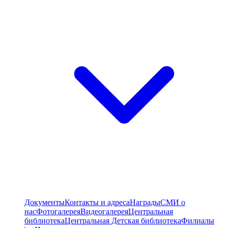
Документы
Контакты и адреса
Награды
СМИ о
нас
Фотогалерея
Видеогалерея
Центральная
библиотека
Центральная Детская библиотека
Филиалы