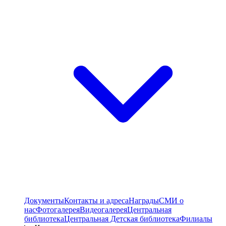
Документы
Контакты и адреса
Награды
СМИ о
нас
Фотогалерея
Видеогалерея
Центральная
библиотека
Центральная Детская библиотека
Филиалы