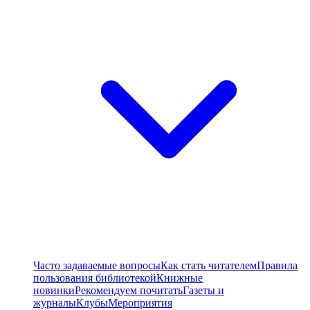
Часто задаваемые вопросы
Как стать читателем
Правила
пользования библиотекой
Книжные
новинки
Рекомендуем почитать
Газеты и
журналы
Клубы
Мероприятия