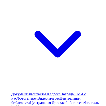
Документы
Контакты и адреса
Награды
СМИ о
нас
Фотогалерея
Видеогалерея
Центральная
библиотека
Центральная Детская библиотека
Филиалы