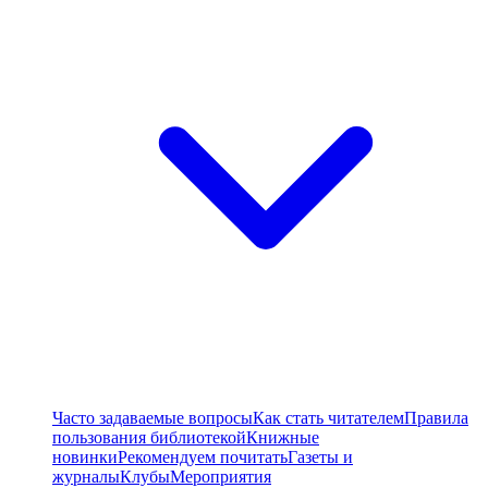
Часто задаваемые вопросы
Как стать читателем
Правила
пользования библиотекой
Книжные
новинки
Рекомендуем почитать
Газеты и
журналы
Клубы
Мероприятия