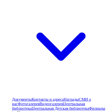
Документы
Контакты и адреса
Награды
СМИ о
нас
Фотогалерея
Видеогалерея
Центральная
библиотека
Центральная Детская библиотека
Филиалы