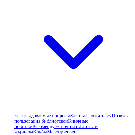
Часто задаваемые вопросы
Как стать читателем
Правила
пользования библиотекой
Книжные
новинки
Рекомендуем почитать
Газеты и
журналы
Клубы
Мероприятия