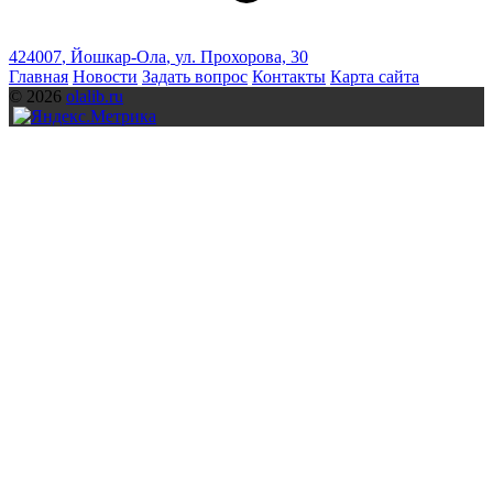
424007
,
Йошкар-Ола
,
ул. Прохорова, 30
Главная
Новости
Задать вопрос
Контакты
Карта сайта
© 2026
olalib.ru