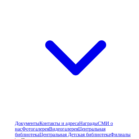
Документы
Контакты и адреса
Награды
СМИ о
нас
Фотогалерея
Видеогалерея
Центральная
библиотека
Центральная Детская библиотека
Филиалы