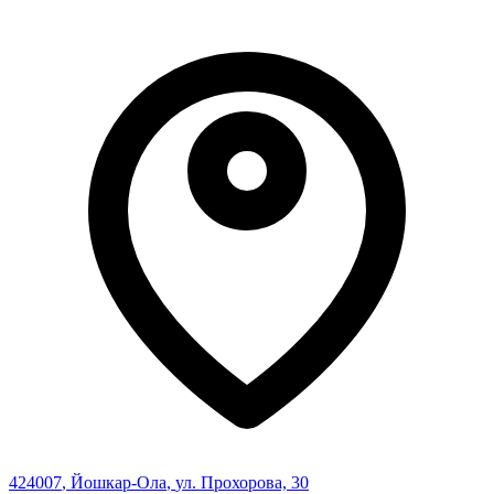
424007
,
Йошкар-Ола
,
ул. Прохорова, 30