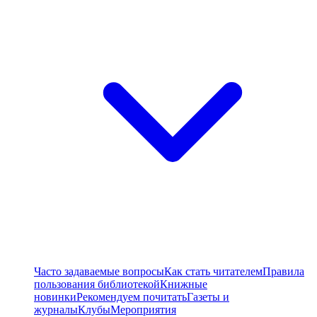
Часто задаваемые вопросы
Как стать читателем
Правила
пользования библиотекой
Книжные
новинки
Рекомендуем почитать
Газеты и
журналы
Клубы
Мероприятия