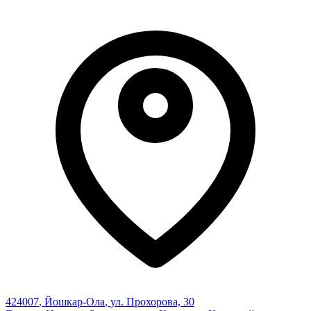
424007
,
Йошкар-Ола
,
ул. Прохорова, 30