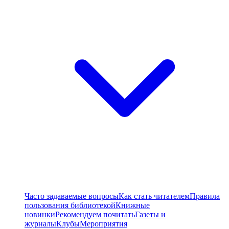
Часто задаваемые вопросы
Как стать читателем
Правила
пользования библиотекой
Книжные
новинки
Рекомендуем почитать
Газеты и
журналы
Клубы
Мероприятия