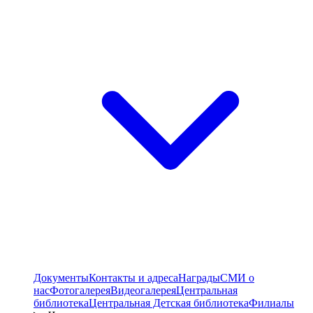
Документы
Контакты и адреса
Награды
СМИ о
нас
Фотогалерея
Видеогалерея
Центральная
библиотека
Центральная Детская библиотека
Филиалы