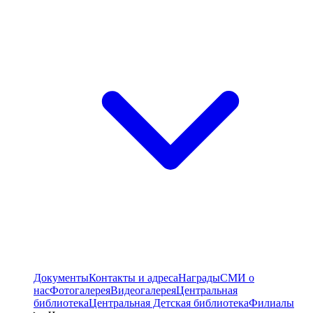
Документы
Контакты и адреса
Награды
СМИ о
нас
Фотогалерея
Видеогалерея
Центральная
библиотека
Центральная Детская библиотека
Филиалы