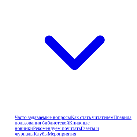
Часто задаваемые вопросы
Как стать читателем
Правила
пользования библиотекой
Книжные
новинки
Рекомендуем почитать
Газеты и
журналы
Клубы
Мероприятия