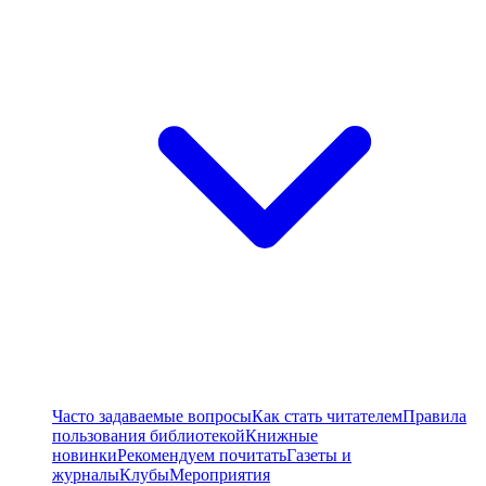
Часто задаваемые вопросы
Как стать читателем
Правила
пользования библиотекой
Книжные
новинки
Рекомендуем почитать
Газеты и
журналы
Клубы
Мероприятия