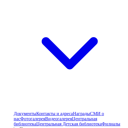
Документы
Контакты и адреса
Награды
СМИ о
нас
Фотогалерея
Видеогалерея
Центральная
библиотека
Центральная Детская библиотека
Филиалы