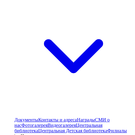
Документы
Контакты и адреса
Награды
СМИ о
нас
Фотогалерея
Видеогалерея
Центральная
библиотека
Центральная Детская библиотека
Филиалы