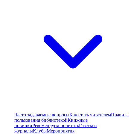
Часто задаваемые вопросы
Как стать читателем
Правила
пользования библиотекой
Книжные
новинки
Рекомендуем почитать
Газеты и
журналы
Клубы
Мероприятия