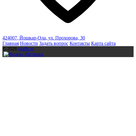
424007
,
Йошкар-Ола
,
ул. Прохорова, 30
Главная
Новости
Задать вопрос
Контакты
Карта сайта
© 2026
olalib.ru