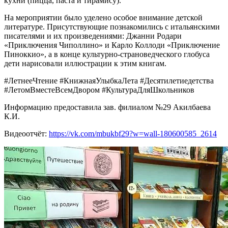
кухни (пицца, паста и тирамису).
На мероприятии было уделено особое внимание детской
литературе. Присутствующие познакомились с итальянскими
писателями и их произведениями: Джанни Родари
«Приключения Чиполлино» и Карло Коллоди «Приключение
Пиноккио», а в конце культурно-страноведческого глобуса
дети нарисовали иллюстрации к этим книгам.
#ЛетнееЧтение #КнижнаяУлыбкаЛета #Десятилетиедетства
#ЛетомВместеВсемДвором #КультураДляШкольников
Информацию предоставила зав. филиалом №29 Акилбаева
К.И.
Видеоотчёт:
https://vk.com/mbukbf29?w=wall-180600585_2614