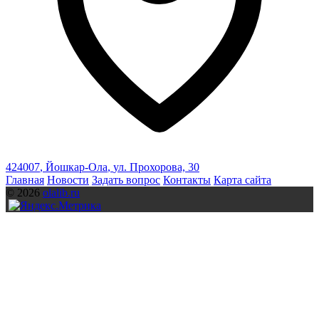
424007
,
Йошкар-Ола
,
ул. Прохорова, 30
Главная
Новости
Задать вопрос
Контакты
Карта сайта
© 2026
olalib.ru