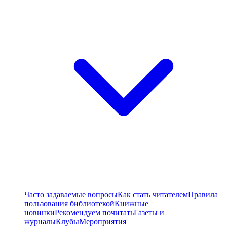
Часто задаваемые вопросы
Как стать читателем
Правила
пользования библиотекой
Книжные
новинки
Рекомендуем почитать
Газеты и
журналы
Клубы
Мероприятия