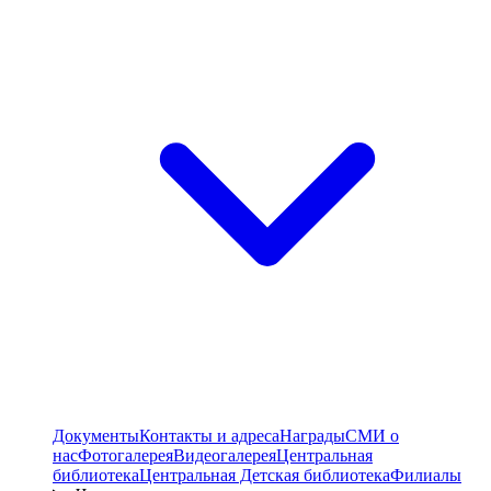
Документы
Контакты и адреса
Награды
СМИ о
нас
Фотогалерея
Видеогалерея
Центральная
библиотека
Центральная Детская библиотека
Филиалы